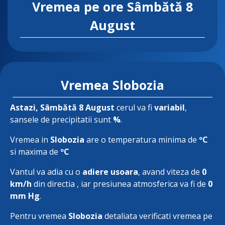
Vremea pe ore
Sâmbătă 8
August
Vremea Slobozia
Astazi
, Sâmbătă 8 August
cerul va fi
variabil
,
sansele de precipitatii sunt
%
.
Vremea in
Slobozia
are o temperatura minima de
ºC
si maxima de
ºC
Vantul va adia cu o
adiere usoara
, avand viteza de
0
km/h
din directia
, iar presiunea atmosferica va fi de
0
mm Hg
.
Pentru vremea
Slobozia
detaliata verificati vremea pe