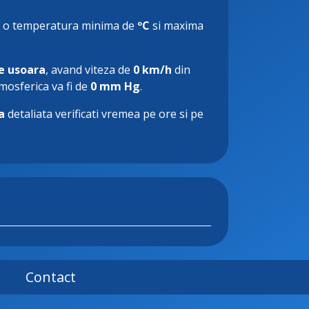
 o temperatura minima de
ºC
si maxima
e usoara
, avand viteza de
0 km/h
din
tmosferica va fi de
0 mm Hg
.
a
detaliata verificati vremea pe ore si pe
Contact