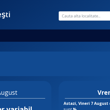
 August
Vre
Astazi
, Vineri 7 August
r variabil
sunt
%
.