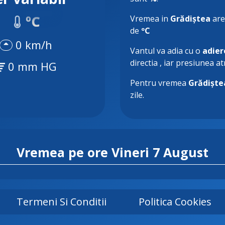
ºC
Vremea in
Grădiștea
are
de
ºC
0 km/h
Vantul va adia cu o
adier
directia
, iar presiunea a
0 mm HG
Pentru vremea
Grădiște
zile.
Vremea pe ore
Vineri 7 August
Termeni Si Conditii
Politica Cookies