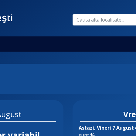
 August
Vr
Astazi
, Vineri 7 August
r variabil
sunt
%
.