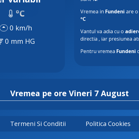
ºC
Vremea in
Fundeni
are o
ºC
0 km/h
Vantul va adia cu o
adier
directia
, iar presiunea a
0 mm HG
Pentru vremea
Fundeni
d
Vremea pe ore
Vineri 7 August
Termeni Si Conditii
Politica Cookies