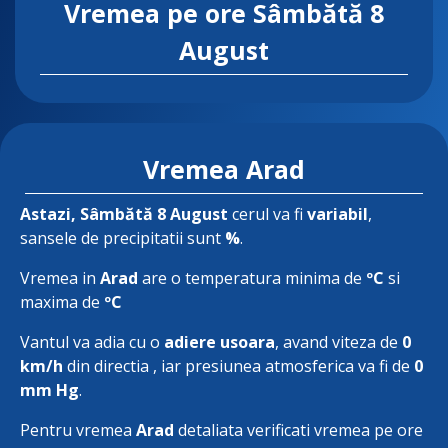
Vremea pe ore
Sâmbătă 8
August
Vremea Arad
Astazi
, Sâmbătă 8 August
cerul va fi
variabil
,
sansele de precipitatii sunt
%
.
Vremea in
Arad
are o temperatura minima de
ºC
si
maxima de
ºC
Vantul va adia cu o
adiere usoara
, avand viteza de
0
km/h
din directia
, iar presiunea atmosferica va fi de
0
mm Hg
.
Pentru vremea
Arad
detaliata verificati vremea pe ore