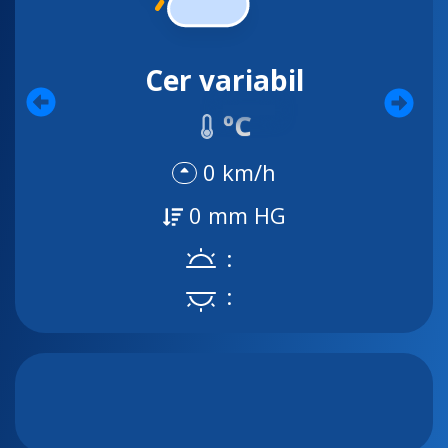
Cer variabil
ºC
0 km/h
0 mm HG
:
: