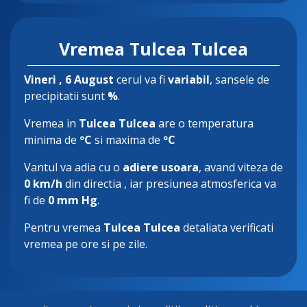
Vremea Tulcea Tulcea
Vineri
, 6 August
cerul va fi
variabil
, sansele de
precipitatii sunt
%
.
Vremea in
Tulcea Tulcea
are o temperatura
minima de
ºC
si maxima de
ºC
Vantul va adia cu o
adiere usoara
, avand viteza de
0 km/h
din directia
, iar presiunea atmosferica va
fi de
0 mm Hg
.
Pentru vremea
Tulcea Tulcea
detaliata verificati
vremea pe ore si pe zile.