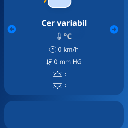
Cer variabil
ºC
0 km/h
0 mm HG
:
: