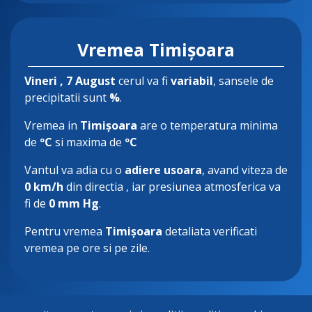
Vremea Timișoara
Vineri
, 7 August
cerul va fi
variabil
, sansele de
precipitatii sunt
%
.
Vremea in
Timișoara
are o temperatura minima
de
ºC
si maxima de
ºC
Vantul va adia cu o
adiere usoara
, avand viteza de
0 km/h
din directia
, iar presiunea atmosferica va
fi de
0 mm Hg
.
Pentru vremea
Timișoara
detaliata verificati
vremea pe ore si pe zile.