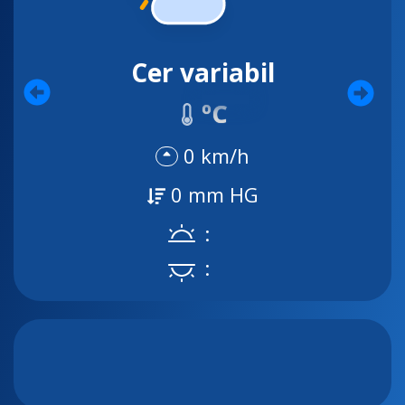
Cer variabil
ºC
0 km/h
0 mm HG
:
: