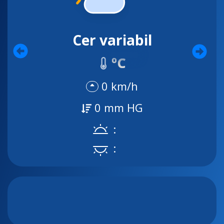
Cer variabil
ºC
0 km/h
0 mm HG
:
: