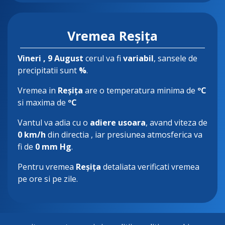
Vremea Reșița
Vineri
, 9 August
cerul va fi
variabil
, sansele de
precipitatii sunt
%
.
Vremea in
Reșița
are o temperatura minima de
ºC
si maxima de
ºC
Vantul va adia cu o
adiere usoara
, avand viteza de
0 km/h
din directia
, iar presiunea atmosferica va
fi de
0 mm Hg
.
Pentru vremea
Reșița
detaliata verificati vremea
pe ore si pe zile.