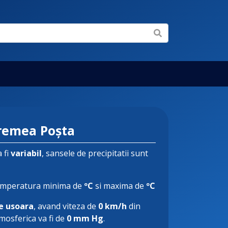
remea Poșta
 fi
variabil
, sansele de precipitatii sunt
emperatura minima de
ºC
si maxima de
ºC
e usoara
, avand viteza de
0 km/h
din
tmosferica va fi de
0 mm Hg
.