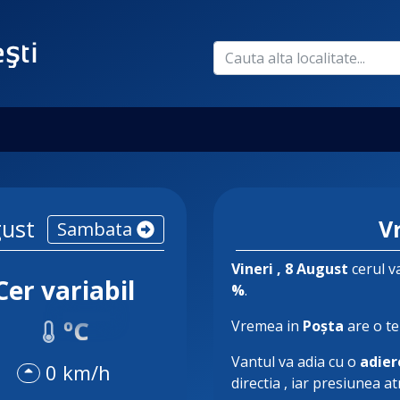
ust
V
Sambata
Vineri
, 8 August
cerul va
Cer variabil
%
.
ºC
Vremea in
Poșta
are o t
Vantul va adia cu o
adier
0 km/h
directia
, iar presiunea a