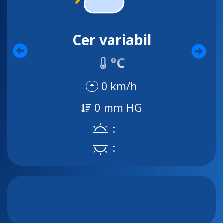
Cer variabil
ºC
0 km/h
0 mm HG
:
: