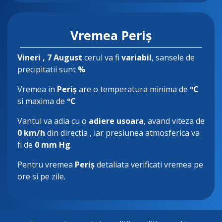
Vremea Periș
Vineri
, 7 August
cerul va fi
variabil
, sansele de
precipitatii sunt
%
.
Vremea in
Periș
are o temperatura minima de
ºC
si maxima de
ºC
Vantul va adia cu o
adiere usoara
, avand viteza de
0 km/h
din directia
, iar presiunea atmosferica va
fi de
0 mm Hg
.
Pentru vremea
Periș
detaliata verificati vremea pe
ore si pe zile.