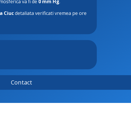
tmosferica va fi de
0 mm Hg
.
a Ciuc
detaliata verificati vremea pe ore
Contact