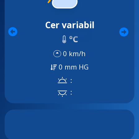
Cer variabil
ºC
0 km/h
0 mm HG
:
: