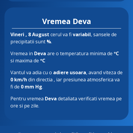
Vremea Deva
Vineri
, 8 August
cerul va fi
variabil
, sansele de
precipitatii sunt
%
.
Vremea in
Deva
are o temperatura minima de
ºC
si maxima de
ºC
Vantul va adia cu o
adiere usoara
, avand viteza de
0 km/h
din directia
, iar presiunea atmosferica va
fi de
0 mm Hg
.
Pentru vremea
Deva
detaliata verificati vremea pe
ore si pe zile.