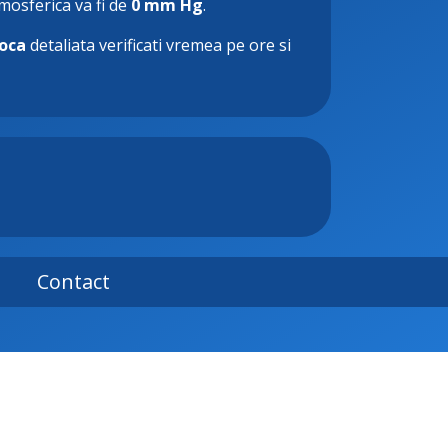
tmosferica va fi de
0 mm Hg
.
oca
detaliata verificati vremea pe ore si
Contact