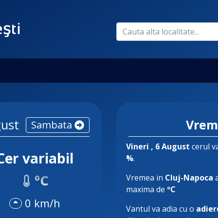
ust
Vrem
Sambata
Vineri
, 6 August
cerul va
Cer variabil
%
.
ºC
Vremea in
Cluj-Napoca
a
maxima de
ºC
0 km/h
Vantul va adia cu o
adier