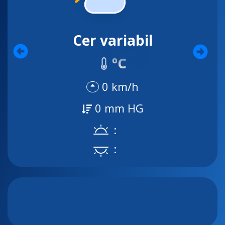
Cer variabil
ºC
0 km/h
0 mm HG
:
: