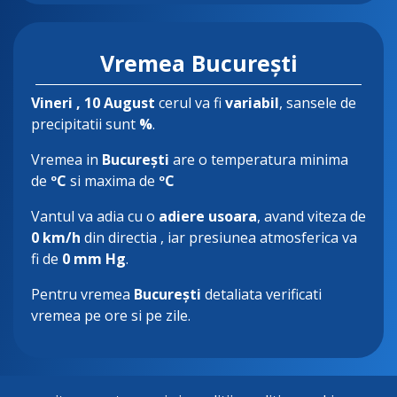
Vremea București
Vineri
, 10 August
cerul va fi
variabil
, sansele de
precipitatii sunt
%
.
Vremea in
București
are o temperatura minima
de
ºC
si maxima de
ºC
Vantul va adia cu o
adiere usoara
, avand viteza de
0 km/h
din directia
, iar presiunea atmosferica va
fi de
0 mm Hg
.
Pentru vremea
București
detaliata verificati
vremea pe ore si pe zile.