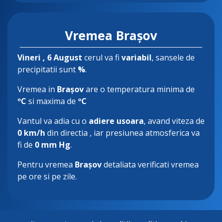
Vremea Brașov
Vineri
, 6 August
cerul va fi
variabil
, sansele de
precipitatii sunt
%
.
Vremea in
Brașov
are o temperatura minima de
ºC
si maxima de
ºC
Vantul va adia cu o
adiere usoara
, avand viteza de
0 km/h
din directia
, iar presiunea atmosferica va
fi de
0 mm Hg
.
Pentru vremea
Brașov
detaliata verificati vremea
pe ore si pe zile.