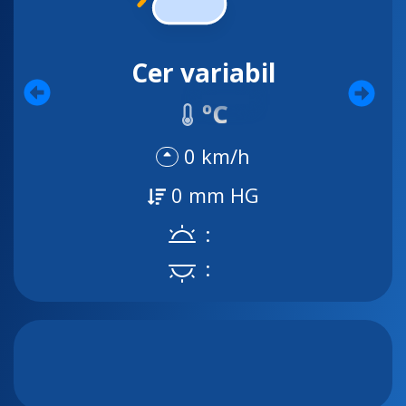
Cer variabil
ºC
0 km/h
0 mm HG
:
: