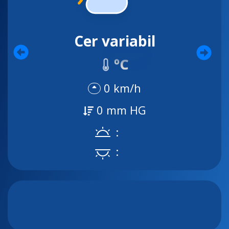
Cer variabil
ºC
0 km/h
0 mm HG
:
: