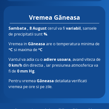
Vremea Găneasa
Sambata
, 8 August
cerul va fi
variabil
, sansele
de precipitatii sunt
%
.
Vremea in
Găneasa
are o temperatura minima de
ºC
si maxima de
ºC
Vantul va adia cu o
adiere usoara
, avand viteza de
0 km/h
din directia
, iar presiunea atmosferica va
fi de
0 mm Hg
.
Pentru vremea
Găneasa
detaliata verificati
vremea pe ore si pe zile.