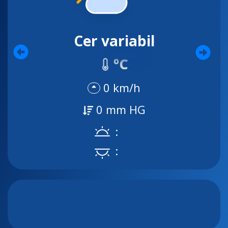
Cer variabil
ºC
0 km/h
0 mm HG
:
: