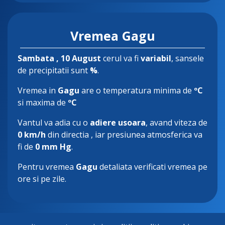
Vremea Gagu
Sambata
, 10 August
cerul va fi
variabil
, sansele
de precipitatii sunt
%
.
Vremea in
Gagu
are o temperatura minima de
ºC
si maxima de
ºC
Vantul va adia cu o
adiere usoara
, avand viteza de
0 km/h
din directia
, iar presiunea atmosferica va
fi de
0 mm Hg
.
Pentru vremea
Gagu
detaliata verificati vremea pe
ore si pe zile.