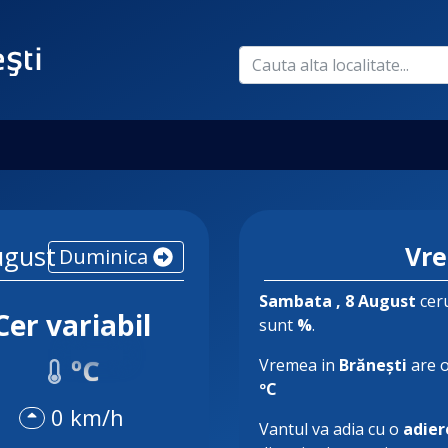
ugust
Vre
Duminica
Sambata
, 8 August
ceru
Cer variabil
sunt
%
.
ºC
Vremea in
Brănești
are 
ºC
0 km/h
Vantul va adia cu o
adier