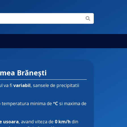
mea Brănești
l va fi
variabil
, sansele de precipitatii
o temperatura minima de
ºC
si maxima de
e usoara
, avand viteza de
0 km/h
din