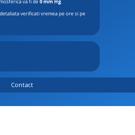
tmosferica va fi de
0 mm Hg
.
detaliata verificati vremea pe ore si pe
Contact