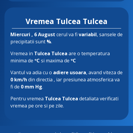
Vremea Tulcea Tulcea
Miercuri
, 6 August
cerul va fi
variabil
, sansele de
precipitatii sunt
%
.
Vremea in
Tulcea Tulcea
are o temperatura
minima de
ºC
si maxima de
ºC
Vantul va adia cu o
adiere usoara
, avand viteza de
0 km/h
din directia
, iar presiunea atmosferica va
fi de
0 mm Hg
.
Pentru vremea
Tulcea Tulcea
detaliata verificati
vremea pe ore si pe zile.