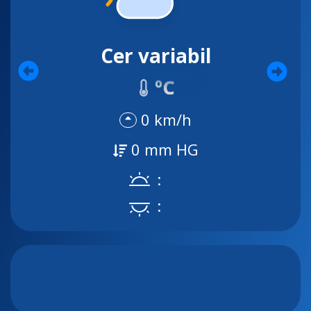
Cer variabil
ºC
0 km/h
0 mm HG
:
: