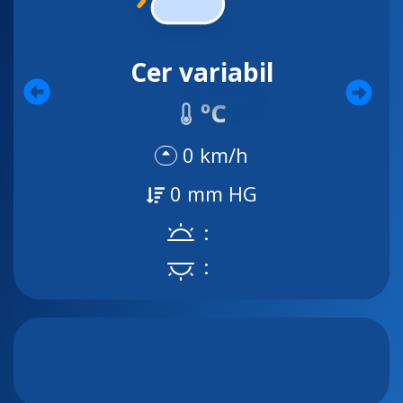
Cer variabil
ºC
0 km/h
0 mm HG
:
: