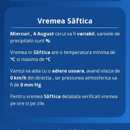
Vremea Săftica
Miercuri
, 6 August
cerul va fi
variabil
, sansele de
precipitatii sunt
%
.
Vremea in
Săftica
are o temperatura minima de
ºC
si maxima de
ºC
Vantul va adia cu o
adiere usoara
, avand viteza de
0 km/h
din directia
, iar presiunea atmosferica va
fi de
0 mm Hg
.
Pentru vremea
Săftica
detaliata verificati vremea
pe ore si pe zile.