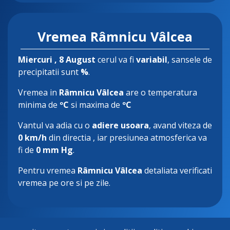
Vremea Râmnicu Vâlcea
Miercuri
, 8 August
cerul va fi
variabil
, sansele de
precipitatii sunt
%
.
Vremea in
Râmnicu Vâlcea
are o temperatura
minima de
ºC
si maxima de
ºC
Vantul va adia cu o
adiere usoara
, avand viteza de
0 km/h
din directia
, iar presiunea atmosferica va
fi de
0 mm Hg
.
Pentru vremea
Râmnicu Vâlcea
detaliata verificati
vremea pe ore si pe zile.