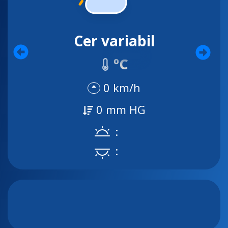
Cer variabil
ºC
0 km/h
0 mm HG
:
: