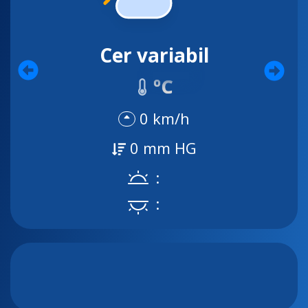
Cer variabil
ºC
0 km/h
0 mm HG
:
: