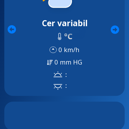
Cer variabil
ºC
0 km/h
0 mm HG
:
: