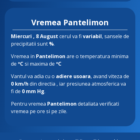
Vremea Pantelimon
Miercuri
, 8 August
cerul va fi
variabil
, sansele de
precipitatii sunt
%
.
Vremea in
Pantelimon
are o temperatura minima
de
ºC
si maxima de
ºC
Vantul va adia cu o
adiere usoara
, avand viteza de
0 km/h
din directia
, iar presiunea atmosferica va
fi de
0 mm Hg
.
Pentru vremea
Pantelimon
detaliata verificati
vremea pe ore si pe zile.