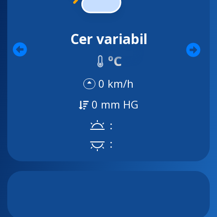
Cer variabil
ºC
0 km/h
0 mm HG
:
: