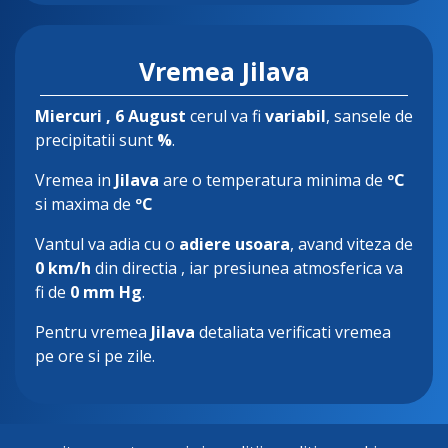
Vremea Jilava
Miercuri
, 6 August
cerul va fi
variabil
, sansele de
precipitatii sunt
%
.
Vremea in
Jilava
are o temperatura minima de
ºC
si maxima de
ºC
Vantul va adia cu o
adiere usoara
, avand viteza de
0 km/h
din directia
, iar presiunea atmosferica va
fi de
0 mm Hg
.
Pentru vremea
Jilava
detaliata verificati vremea
pe ore si pe zile.