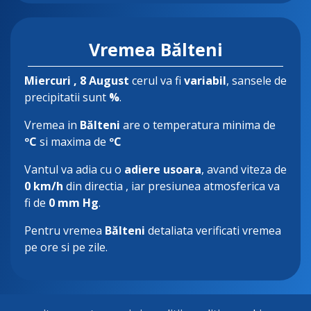
Vremea Bălteni
Miercuri
, 8 August
cerul va fi
variabil
, sansele de
precipitatii sunt
%
.
Vremea in
Bălteni
are o temperatura minima de
ºC
si maxima de
ºC
Vantul va adia cu o
adiere usoara
, avand viteza de
0 km/h
din directia
, iar presiunea atmosferica va
fi de
0 mm Hg
.
Pentru vremea
Bălteni
detaliata verificati vremea
pe ore si pe zile.