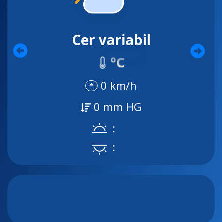
Cer variabil
ºC
0 km/h
0 mm HG
:
: