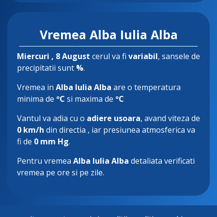
Vremea Alba Iulia Alba
Miercuri
, 8 August
cerul va fi
variabil
, sansele de
precipitatii sunt
%
.
Vremea in
Alba Iulia Alba
are o temperatura
minima de
ºC
si maxima de
ºC
Vantul va adia cu o
adiere usoara
, avand viteza de
0 km/h
din directia
, iar presiunea atmosferica va
fi de
0 mm Hg
.
Pentru vremea
Alba Iulia Alba
detaliata verificati
vremea pe ore si pe zile.