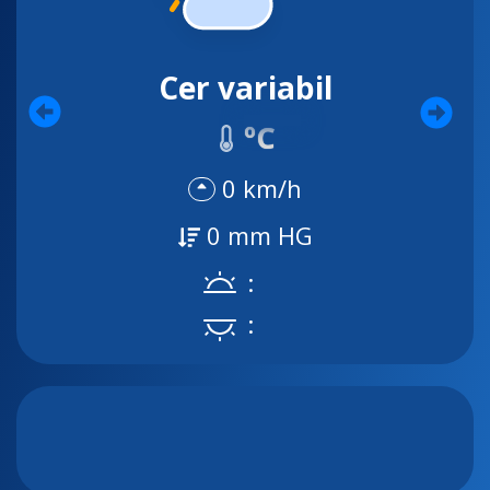
Cer variabil
ºC
0 km/h
0 mm HG
:
: