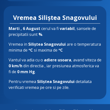
Vremea Siliștea Snagovului
Marti
, 6 August
cerul va fi
variabil
, sansele de
precipitatii sunt
%
.
Vremea in
Siliștea Snagovului
are o temperatura
minima de
ºC
si maxima de
ºC
Vantul va adia cu o
adiere usoara
, avand viteza de
0 km/h
din directia
, iar presiunea atmosferica va
fi de
0 mm Hg
.
Pentru vremea
Siliștea Snagovului
detaliata
verificati vremea pe ore si pe zile.