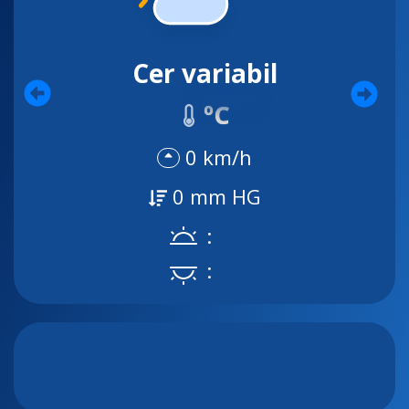
Cer variabil
ºC
0 km/h
0 mm HG
:
: