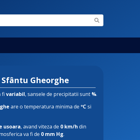
 Sfântu Gheorghe
 fi
variabil
, sansele de precipitatii sunt
%
.
rghe
are o temperatura minima de
ºC
si
e usoara
, avand viteza de
0 km/h
din
tmosferica va fi de
0 mm Hg
.