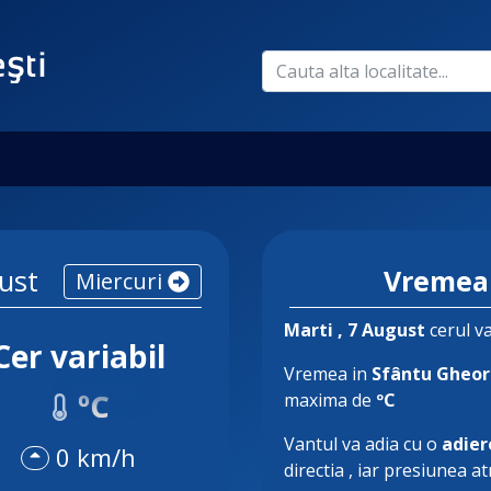
ust
Vremea
Miercuri
Marti
, 7 August
cerul va
Cer variabil
Vremea in
Sfântu Gheo
ºC
maxima de
ºC
Vantul va adia cu o
adier
0 km/h
directia
, iar presiunea a