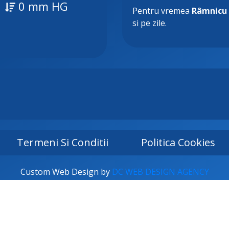
0 mm HG
Pentru vremea
Râmnicu 
si pe zile.
Termeni Si Conditii
Politica Cookies
Custom Web Design by
DC WEB DESIGN AGENCY