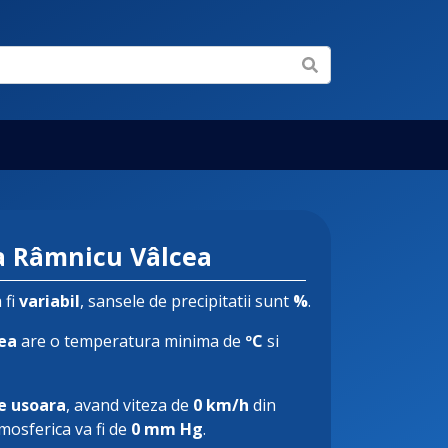
 Râmnicu Vâlcea
 fi
variabil
, sansele de precipitatii sunt
%
.
ea
are o temperatura minima de
ºC
si
e usoara
, avand viteza de
0 km/h
din
tmosferica va fi de
0 mm Hg
.