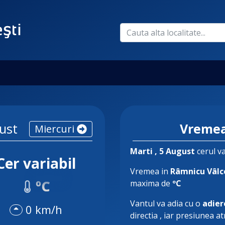
ust
Vremea
Miercuri
Marti
, 5 August
cerul va
Cer variabil
Vremea in
Râmnicu Vâlc
ºC
maxima de
ºC
Vantul va adia cu o
adier
0 km/h
directia
, iar presiunea a