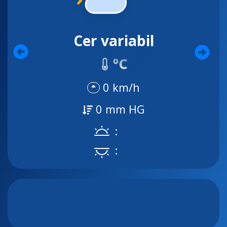
Cer variabil
ºC
0 km/h
0 mm HG
:
: