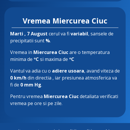
Vremea Miercurea Ciuc
Marti
, 7 August
cerul va fi
variabil
, sansele de
precipitatii sunt
%
.
Vremea in
Miercurea Ciuc
are o temperatura
minima de
ºC
si maxima de
ºC
Vantul va adia cu o
adiere usoara
, avand viteza de
0 km/h
din directia
, iar presiunea atmosferica va
fi de
0 mm Hg
.
Pentru vremea
Miercurea Ciuc
detaliata verificati
vremea pe ore si pe zile.