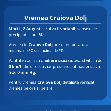
Vremea Craiova Dolj
Marti
, 8 August
cerul va fi
variabil
, sansele de
precipitatii sunt
%
.
Vremea in
Craiova Dolj
are o temperatura
minima de
ºC
si maxima de
ºC
Vantul va adia cu o
adiere usoara
, avand viteza de
0 km/h
din directia
, iar presiunea atmosferica va
fi de
0 mm Hg
.
Pentru vremea
Craiova Dolj
detaliata verificati
vremea pe ore si pe zile.