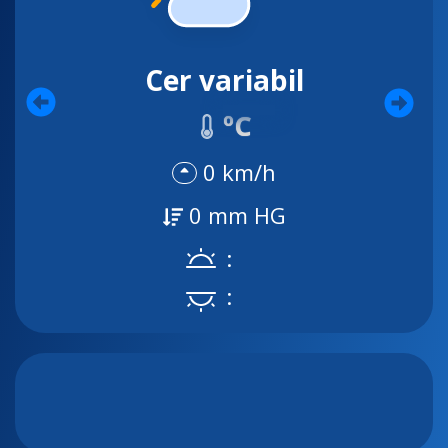
Cer variabil
ºC
0 km/h
0 mm HG
:
: