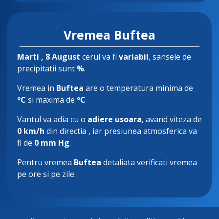
Vremea Buftea
Marti
, 8 August
cerul va fi
variabil
, sansele de
precipitatii sunt
%
.
Vremea in
Buftea
are o temperatura minima de
ºC
si maxima de
ºC
Vantul va adia cu o
adiere usoara
, avand viteza de
0 km/h
din directia
, iar presiunea atmosferica va
fi de
0 mm Hg
.
Pentru vremea
Buftea
detaliata verificati vremea
pe ore si pe zile.