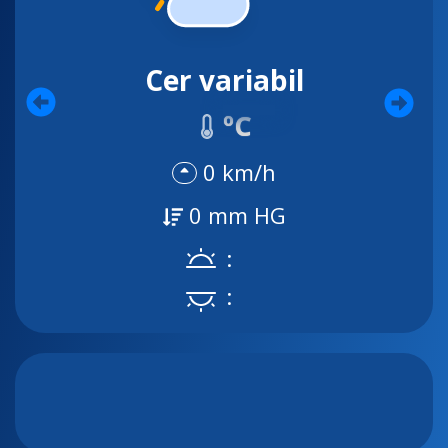
Cer variabil
ºC
0 km/h
0 mm HG
:
: