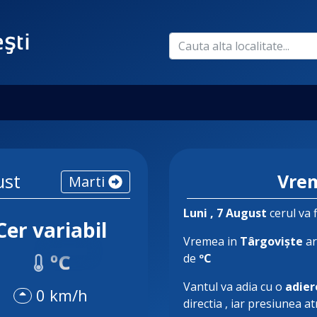
ust
Vrem
Marti
Luni
, 7 August
cerul va 
Cer variabil
Vremea in
Târgoviște
ar
ºC
de
ºC
Vantul va adia cu o
adier
0 km/h
directia
, iar presiunea a