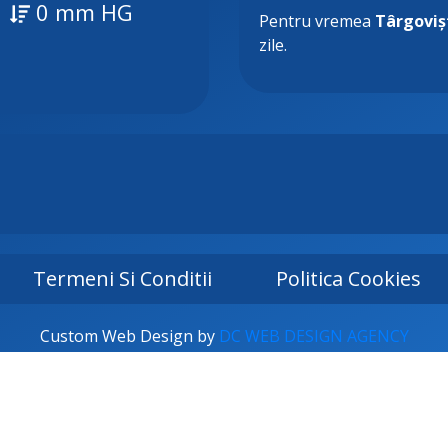
0 mm HG
Pentru vremea
Târgoviș
zile.
Termeni Si Conditii
Politica Cookies
Custom Web Design by
DC WEB DESIGN AGENCY