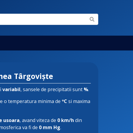
ea Târgoviște
fi
variabil
, sansele de precipitatii sunt
%
.
e o temperatura minima de
ºC
si maxima
e usoara
, avand viteza de
0 km/h
din
tmosferica va fi de
0 mm Hg
.