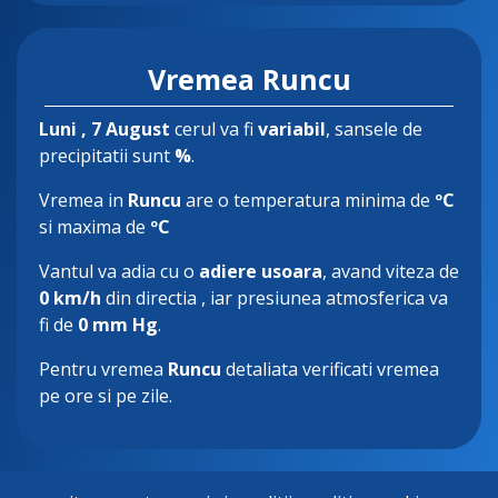
Vremea Runcu
Luni
, 7 August
cerul va fi
variabil
, sansele de
precipitatii sunt
%
.
Vremea in
Runcu
are o temperatura minima de
ºC
si maxima de
ºC
Vantul va adia cu o
adiere usoara
, avand viteza de
0 km/h
din directia
, iar presiunea atmosferica va
fi de
0 mm Hg
.
Pentru vremea
Runcu
detaliata verificati vremea
pe ore si pe zile.