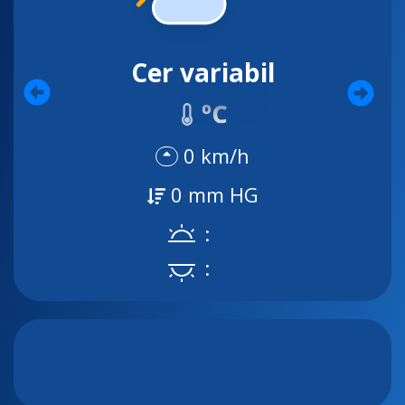
Cer variabil
ºC
0 km/h
0 mm HG
:
: