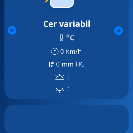
Cer variabil
ºC
0 km/h
0 mm HG
:
: