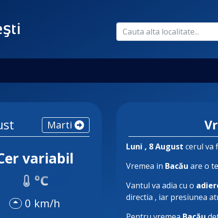
ust
V
Marti
Luni
, 8 August
cerul va 
Cer variabil
Vremea in
Bacău
are o t
ºC
Vantul va adia cu o
adier
directia
, iar presiunea a
0 km/h
Pentru vremea
Bacău
det