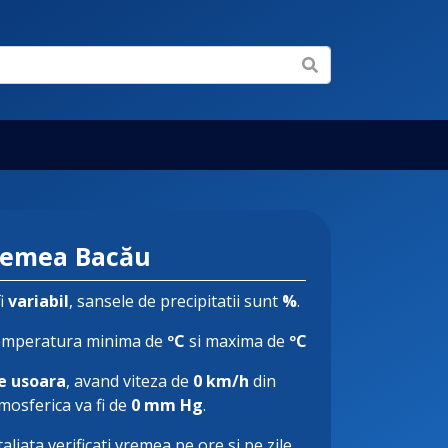
remea Bacău
fi
variabil
, sansele de precipitatii sunt
%
.
emperatura minima de
ºC
si maxima de
ºC
e usoara
, avand viteza de
0 km/h
din
tmosferica va fi de
0 mm Hg
.
aliata verificati vremea pe ore si pe zile.