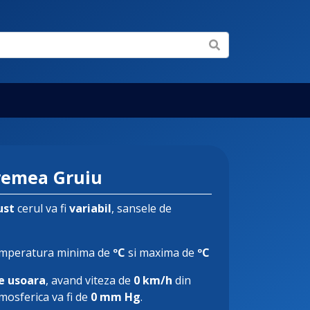
remea Gruiu
ust
cerul va fi
variabil
, sansele de
emperatura minima de
ºC
si maxima de
ºC
e usoara
, avand viteza de
0 km/h
din
tmosferica va fi de
0 mm Hg
.