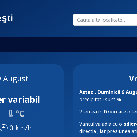
9 August
V
Astazi
, Duminică 9 Aug
r variabil
precipitatii sunt
%
.
ºC
Vremea in
Gruiu
are o t
Vantul va adia cu o
adier
0 km/h
directia
, iar presiunea a