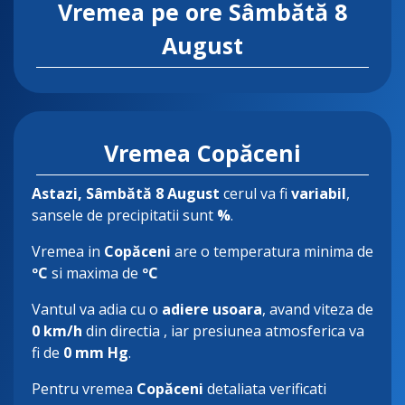
Vremea pe ore
Sâmbătă 8
August
Vremea Copăceni
Astazi
, Sâmbătă 8 August
cerul va fi
variabil
,
sansele de precipitatii sunt
%
.
Vremea in
Copăceni
are o temperatura minima de
ºC
si maxima de
ºC
Vantul va adia cu o
adiere usoara
, avand viteza de
0 km/h
din directia
, iar presiunea atmosferica va
fi de
0 mm Hg
.
Pentru vremea
Copăceni
detaliata verificati