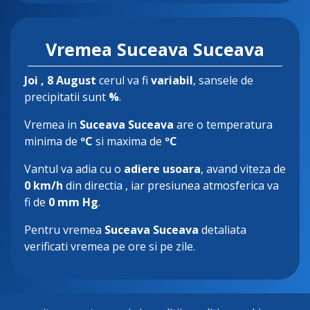
Vremea Suceava Suceava
Joi
, 8 August
cerul va fi
variabil
, sansele de
precipitatii sunt
%
.
Vremea in
Suceava Suceava
are o temperatura
minima de
ºC
si maxima de
ºC
Vantul va adia cu o
adiere usoara
, avand viteza de
0 km/h
din directia
, iar presiunea atmosferica va
fi de
0 mm Hg
.
Pentru vremea
Suceava Suceava
detaliata
verificati vremea pe ore si pe zile.