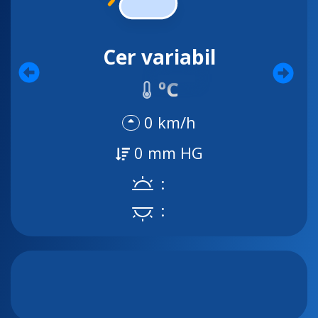
Cer variabil
ºC
0 km/h
0 mm HG
:
: