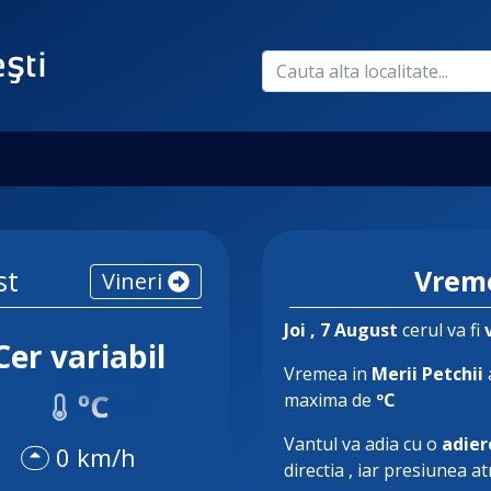
st
Vreme
Vineri
Joi
, 7 August
cerul va fi
Cer variabil
Vremea in
Merii Petchii
ºC
maxima de
ºC
Vantul va adia cu o
adier
0 km/h
directia
, iar presiunea a