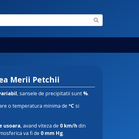
a Merii Petchii
variabil
, sansele de precipitatii sunt
%
.
are o temperatura minima de
ºC
si
e usoara
, avand viteza de
0 km/h
din
tmosferica va fi de
0 mm Hg
.