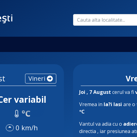
st
Vre
Vineri
Joi
, 7 August
cerul va fi
Cer variabil
Vremea in
Ia?i Iasi
are o
ºC
ºC
Vantul va adia cu o
adier
0 km/h
directia
, iar presiunea a