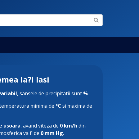
mea Ia?i Iasi
variabil
, sansele de precipitatii sunt
%
.
 temperatura minima de
ºC
si maxima de
e usoara
, avand viteza de
0 km/h
din
tmosferica va fi de
0 mm Hg
.