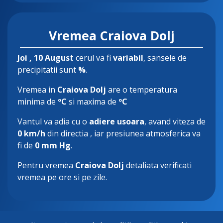
Vremea Craiova Dolj
Joi
, 10 August
cerul va fi
variabil
, sansele de
precipitatii sunt
%
.
Vremea in
Craiova Dolj
are o temperatura
minima de
ºC
si maxima de
ºC
Vantul va adia cu o
adiere usoara
, avand viteza de
0 km/h
din directia
, iar presiunea atmosferica va
fi de
0 mm Hg
.
Pentru vremea
Craiova Dolj
detaliata verificati
vremea pe ore si pe zile.