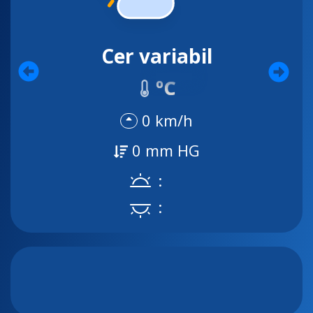
Cer variabil
ºC
0 km/h
0 mm HG
:
: