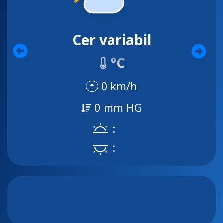
Cer variabil
ºC
0 km/h
0 mm HG
:
: