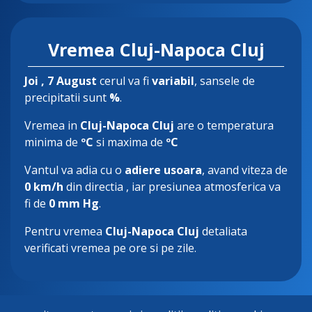
Vremea Cluj-Napoca Cluj
Joi
, 7 August
cerul va fi
variabil
, sansele de
precipitatii sunt
%
.
Vremea in
Cluj-Napoca Cluj
are o temperatura
minima de
ºC
si maxima de
ºC
Vantul va adia cu o
adiere usoara
, avand viteza de
0 km/h
din directia
, iar presiunea atmosferica va
fi de
0 mm Hg
.
Pentru vremea
Cluj-Napoca Cluj
detaliata
verificati vremea pe ore si pe zile.