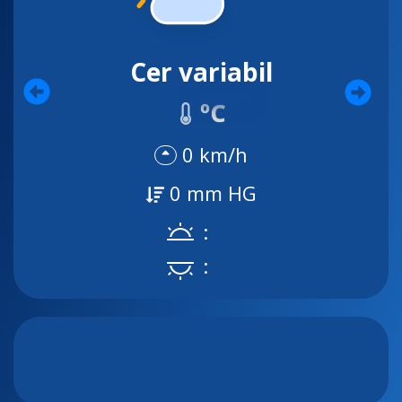
Cer variabil
ºC
0 km/h
0 mm HG
:
: