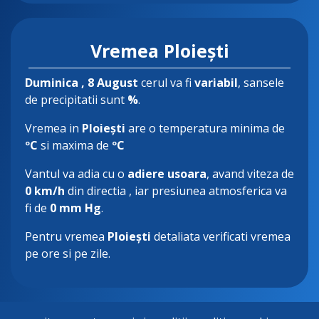
Vremea Ploiești
Duminica
, 8 August
cerul va fi
variabil
, sansele
de precipitatii sunt
%
.
Vremea in
Ploiești
are o temperatura minima de
ºC
si maxima de
ºC
Vantul va adia cu o
adiere usoara
, avand viteza de
0 km/h
din directia
, iar presiunea atmosferica va
fi de
0 mm Hg
.
Pentru vremea
Ploiești
detaliata verificati vremea
pe ore si pe zile.