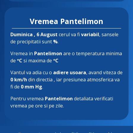
Vremea Pantelimon
Duminica
, 6 August
cerul va fi
variabil
, sansele
de precipitatii sunt
%
.
Vremea in
Pantelimon
are o temperatura minima
de
ºC
si maxima de
ºC
Vantul va adia cu o
adiere usoara
, avand viteza de
0 km/h
din directia
, iar presiunea atmosferica va
fi de
0 mm Hg
.
Pentru vremea
Pantelimon
detaliata verificati
vremea pe ore si pe zile.