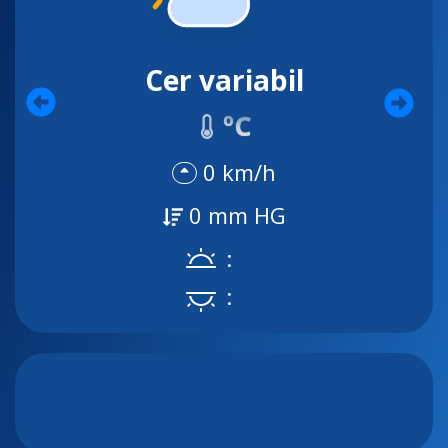
Cer variabil
ºC
0 km/h
0 mm HG
:
: