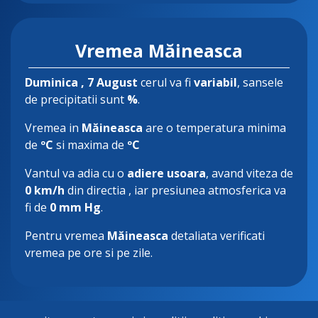
Vremea Măineasca
Duminica
, 7 August
cerul va fi
variabil
, sansele
de precipitatii sunt
%
.
Vremea in
Măineasca
are o temperatura minima
de
ºC
si maxima de
ºC
Vantul va adia cu o
adiere usoara
, avand viteza de
0 km/h
din directia
, iar presiunea atmosferica va
fi de
0 mm Hg
.
Pentru vremea
Măineasca
detaliata verificati
vremea pe ore si pe zile.