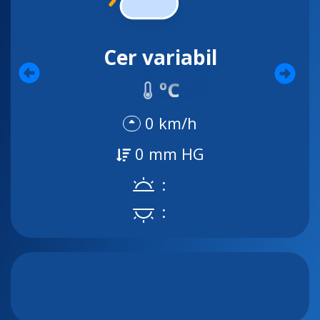
Cer variabil
ºC
0 km/h
0 mm HG
:
: