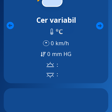
Cer variabil
ºC
0 km/h
0 mm HG
:
: