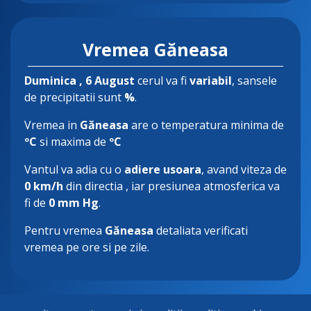
Vremea Găneasa
Duminica
, 6 August
cerul va fi
variabil
, sansele
de precipitatii sunt
%
.
Vremea in
Găneasa
are o temperatura minima de
ºC
si maxima de
ºC
Vantul va adia cu o
adiere usoara
, avand viteza de
0 km/h
din directia
, iar presiunea atmosferica va
fi de
0 mm Hg
.
Pentru vremea
Găneasa
detaliata verificati
vremea pe ore si pe zile.