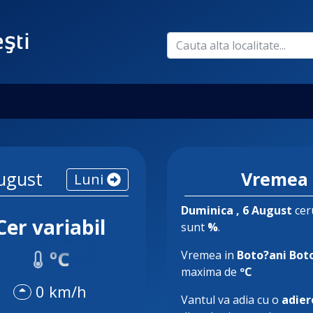
ugust
Vremea 
Luni
Duminica
, 6 August
ceru
Cer variabil
sunt
%
.
ºC
Vremea in
Boto?ani Bot
maxima de
ºC
0 km/h
Vantul va adia cu o
adier