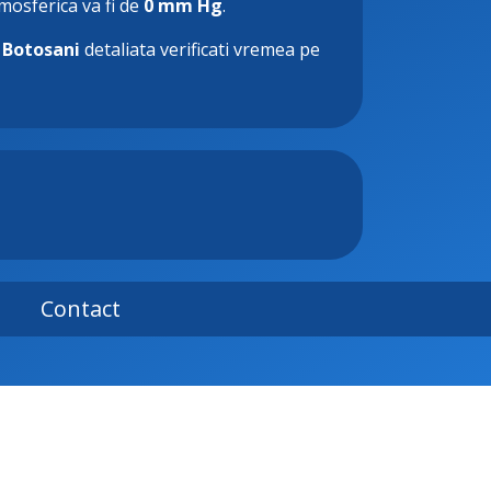
tmosferica va fi de
0 mm Hg
.
 Botosani
detaliata verificati vremea pe
Contact