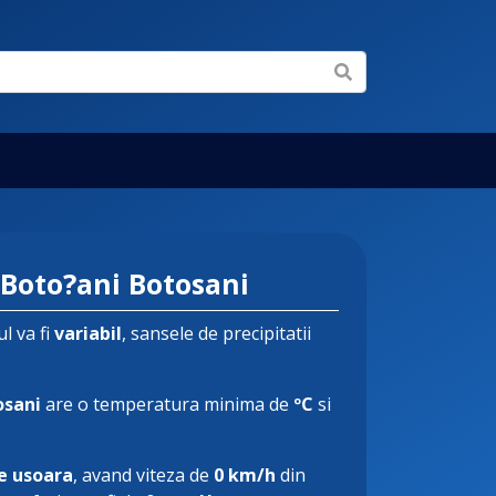
Boto?ani Botosani
l va fi
variabil
, sansele de precipitatii
osani
are o temperatura minima de
ºC
si
e usoara
, avand viteza de
0 km/h
din