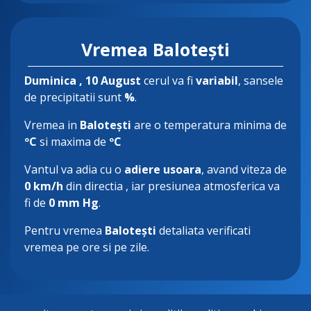
Vremea Balotești
Duminica
, 10 August
cerul va fi
variabil
, sansele
de precipitatii sunt
%
.
Vremea in
Balotești
are o temperatura minima de
ºC
si maxima de
ºC
Vantul va adia cu o
adiere usoara
, avand viteza de
0 km/h
din directia
, iar presiunea atmosferica va
fi de
0 mm Hg
.
Pentru vremea
Balotești
detaliata verificati
vremea pe ore si pe zile.