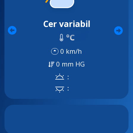
Cer variabil
ºC
0 km/h
0 mm HG
:
: