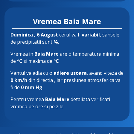
Vremea Baia Mare
Duminica
, 6 August
cerul va fi
variabil
, sansele
de precipitatii sunt
%
.
Vremea in
Baia Mare
are o temperatura minima
de
ºC
si maxima de
ºC
Vantul va adia cu o
adiere usoara
, avand viteza de
0 km/h
din directia
, iar presiunea atmosferica va
fi de
0 mm Hg
.
Pentru vremea
Baia Mare
detaliata verificati
vremea pe ore si pe zile.