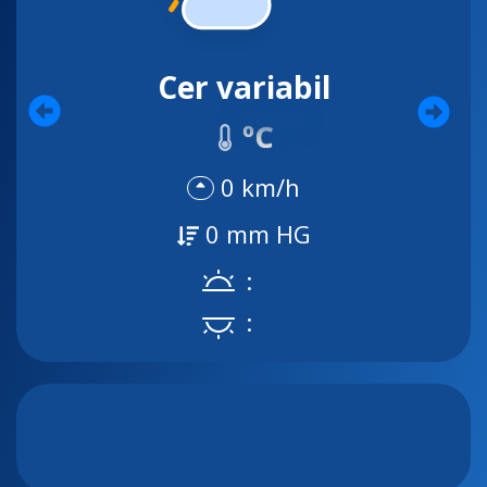
Cer variabil
ºC
0 km/h
0 mm HG
:
: